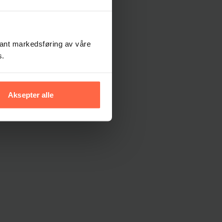
evant markedsføring av våre
s.
Aksepter alle